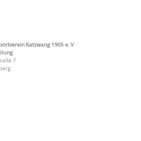
portverein Katzwang 1905 e. V.
ilung
traße 7
berg