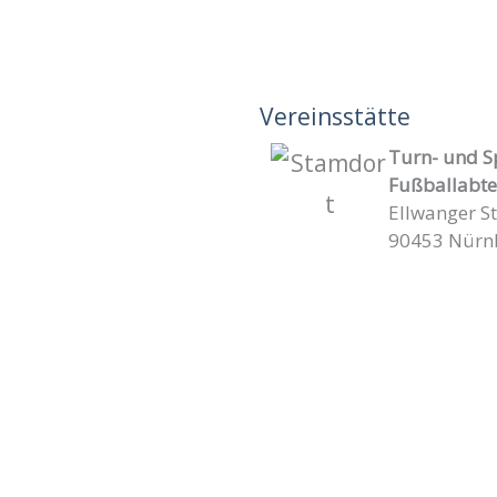
Vereinsstätte
Turn- und S
Fußballabte
Ellwanger S
90453 Nürn