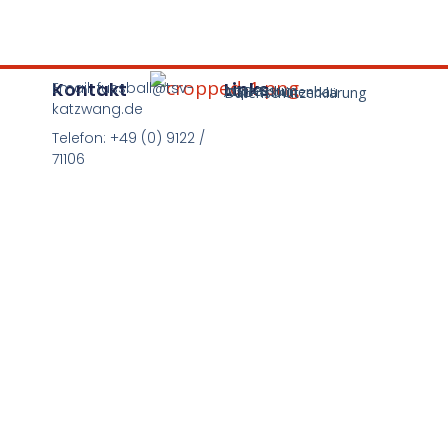
Kontakt
Links
Email: fussball@tsv-
Impressum
AGB Tribünenbau
Datenschutzerklärung
katzwang.de
Telefon: +49 (0) 9122 /
71106
©2026 TSV Katzwang 05 e.V.