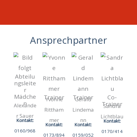
Ansprechpartner
Abteilu
ngsleite
r
Mädche
Trainer
Trainer
Co-
Yvonne
Gerald
n
Trainer
Alexande
Sandra
Rittham
Lindema
r Sauer
Lichtblau
mer
nn
Kontakt:
Kontakt:
Kontakt:
Kontakt:
0160/968
0170/414
0173/894
0159/052