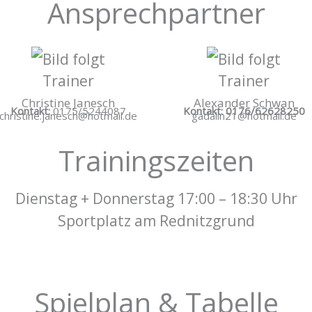
Ansprechpartner
Trainer
Trainer
Christine Janesch
Alexander Schwan
Kontakt:
0175/5244087
Kontakt: 0176/62628250
christine.janesch@hotmail.de
gadalin21@hotmail.de
Trainingszeiten
Dienstag + Donnerstag 17:00 – 18:30 Uhr
Sportplatz am Rednitzgrund
Spielplan & Tabelle