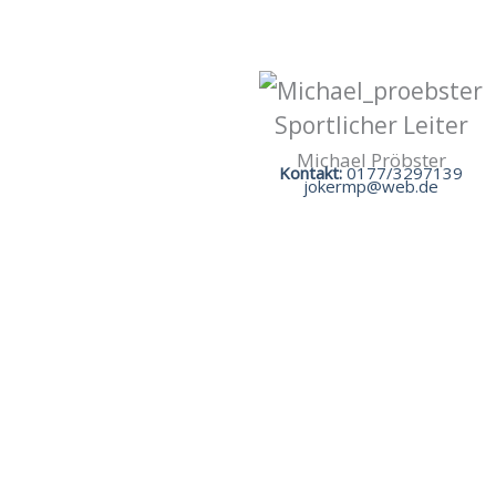
Sportlicher Leiter
Michael Pröbster
Kontakt:
0177/3297139
jokermp@web.de