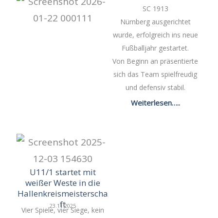
SC 1913
Nürnberg ausgerichtet
wurde, erfolgreich ins neue
Fußballjahr gestartet.
Von Beginn an präsentierte
sich das Team spielfreudig
und defensiv stabil.
Weiterlesen…..
U11/1 startet mit
weißer Weste in die
Hallenkreismeisterscha
ft
23.11.2025
Vier Spiele, vier Siege, kein