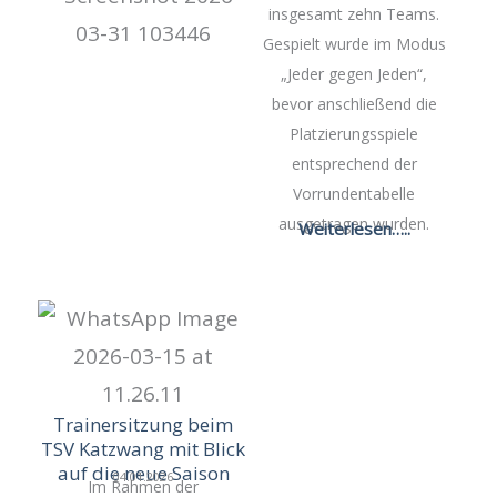
insgesamt zehn Teams.
Gespielt wurde im Modus
„Jeder gegen Jeden“,
bevor anschließend die
Platzierungsspiele
entsprechend der
Vorrundentabelle
ausgetragen wurden.
Weiterlesen…..
Trainersitzung beim
TSV Katzwang mit Blick
auf die neue Saison
04.01.2026
Im Rahmen der