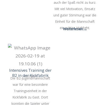
auch der Spaß nicht zu kurz.
Mit viel Motivation, Einsatz
und guter Stimmung war die
Einheit für die Mannschaft
ein echtes Highlight.
Weiterlesen…..
Intensives Training der
B2 in der Kickfabrik
04.01.2026
Die B2-Jugendmannschaft
war für eine besondere
Trainingseinheit in der
Kickfabrik zu Gast. Dort
konnten die Spieler unter