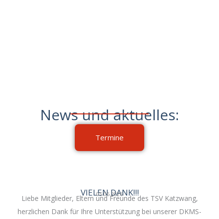
News und aktuelles:
Termine
VIELEN DANK!!!
05.06.2026
Liebe Mitglieder, Eltern und Freunde des TSV Katzwang,
herzlichen Dank für Ihre Unterstützung bei unserer DKMS-