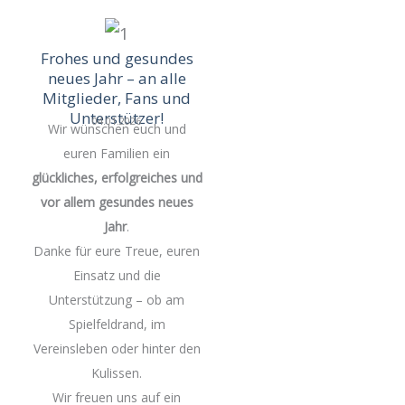
Frohes und gesundes
neues Jahr – an alle
Mitglieder, Fans und
Unterstützer!
04.01.2026
Wir wünschen euch und
euren Familien ein
glückliches, erfolgreiches und
vor allem gesundes neues
Jahr
.
Danke für eure Treue, euren
Einsatz und die
Unterstützung – ob am
Spielfeldrand, im
Vereinsleben oder hinter den
Kulissen.
Wir freuen uns auf ein