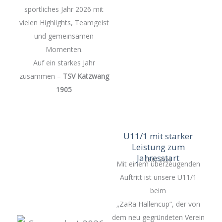
sportliches Jahr 2026 mit
vielen Highlights, Teamgeist
und gemeinsamen
Momenten.
Auf ein starkes Jahr
zusammen –
TSV Katzwang
1905
U11/1 mit starker
Leistung zum
Jahresstart
03.01.2026
Mit einem überzeugenden
Auftritt ist unsere U11/1
beim
„ZaRa Hallencup“, der von
dem neu gegründeten Verein