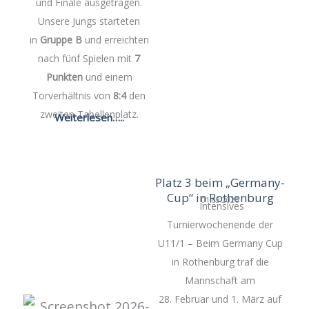
und Finale ausgetragen.
Unsere Jungs starteten
in
Gruppe B
und erreichten
nach fünf Spielen mit
7
Punkten
und einem
Torverhältnis von
8:4
den
zweiten Tabellenplatz.
Weiterlesen…..
Platz 3 beim „Germany-
Cup“ in Rothenburg
01.03.2026
Intensives
Turnierwochenende der
U11/1 – Beim Germany Cup
in Rothenburg traf die
Mannschaft am
28. Februar und 1. März auf