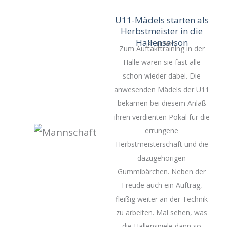
U11-Mädels starten als
Herbstmeister in die
Hallensaison
21.11.2025
Zum Auftakttraining in der
Halle waren sie fast alle
schon wieder dabei. Die
anwesenden Mädels der U11
bekamen bei diesem Anlaß
ihren verdienten Pokal für die
errungene
Herbstmeisterschaft und die
dazugehörigen
Gummibärchen. Neben der
Freude auch ein Auftrag,
fleißig weiter an der Technik
zu arbeiten. Mal sehen, was
die Hallenspiele dann so