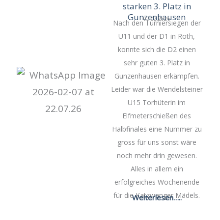
starken 3. Platz in
Gunzenhausen
07.02.2026
Nach den Turniersiegen der
U11 und der D1 in Roth,
konnte sich die D2 einen
sehr guten 3. Platz in
Gunzenhausen erkämpfen.
Leider war die Wendelsteiner
U15 Torhüterin im
Elfmeterschießen des
Halbfinales eine Nummer zu
gross für uns sonst wäre
noch mehr drin gewesen.
Alles in allem ein
erfolgreiches Wochenende
für die Katzwanger Mädels.
Weiterlesen…..