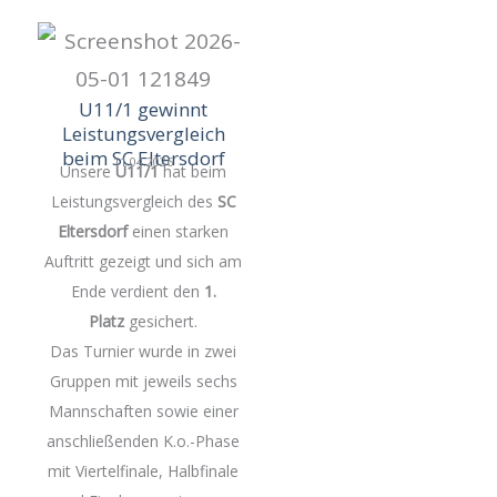
U11/1 gewinnt
Leistungsvergleich
beim SC Eltersdorf
11.04.2026
Unsere
U11/1
hat beim
Leistungsvergleich des
SC
Eltersdorf
einen starken
Auftritt gezeigt und sich am
Ende verdient den
1.
Platz
gesichert.
Das Turnier wurde in zwei
Gruppen mit jeweils sechs
Mannschaften sowie einer
anschließenden K.o.-Phase
mit Viertelfinale, Halbfinale