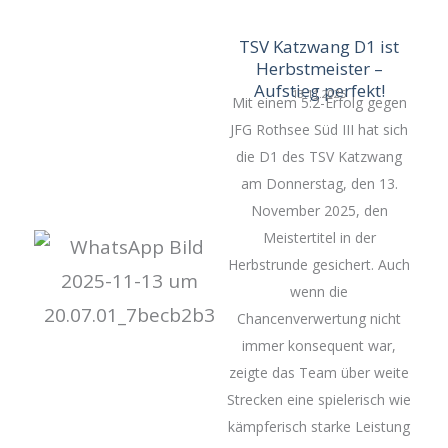
TSV Katzwang D1 ist
Herbstmeister –
Aufstieg perfekt!
13.11.2025
Mit einem 5:2-Erfolg gegen
JFG Rothsee Süd III hat sich
die D1 des TSV Katzwang
am Donnerstag, den 13.
November 2025, den
Meistertitel in der
Herbstrunde gesichert. Auch
wenn die
Chancenverwertung nicht
immer konsequent war,
zeigte das Team über weite
Strecken eine spielerisch wie
kämpferisch starke Leistung