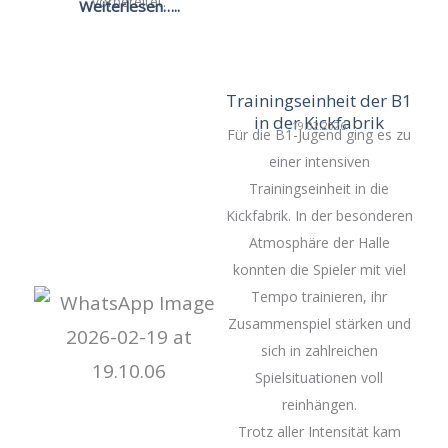
vorbereitet.
Weiterlesen…..
Trainingseinheit der B1
in der Kickfabrik
19.02.2026
Für die B1-Jugend ging es zu
einer intensiven
Trainingseinheit in die
Kickfabrik. In der besonderen
Atmosphäre der Halle
konnten die Spieler mit viel
Tempo trainieren, ihr
Zusammenspiel stärken und
sich in zahlreichen
Spielsituationen voll
reinhängen.
Trotz aller Intensität kam