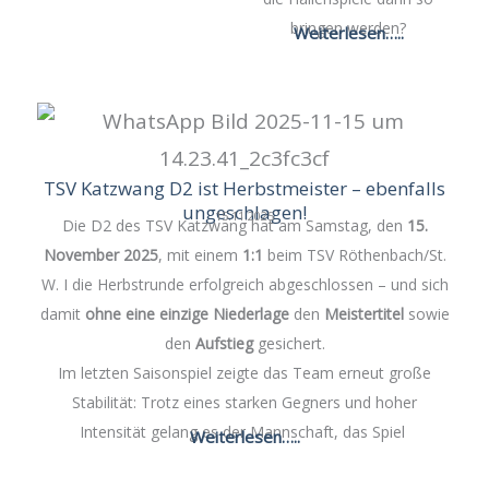
bringen werden?
Weiterlesen…..
TSV Katzwang D2 ist Herbstmeister – ebenfalls
ungeschlagen!
15.11.2025
Die D2 des TSV Katzwang hat am Samstag, den
15.
November 2025
, mit einem
1:1
beim TSV Röthenbach/St.
W. I die Herbstrunde erfolgreich abgeschlossen – und sich
damit
ohne eine einzige Niederlage
den
Meistertitel
sowie
den
Aufstieg
gesichert.
Im letzten Saisonspiel zeigte das Team erneut große
Stabilität: Trotz eines starken Gegners und hoher
Intensität gelang es der Mannschaft, das Spiel
Weiterlesen…..