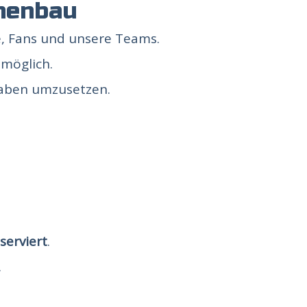
ünenbau
de, Fans und unsere Teams.
 möglich.
rhaben umzusetzen.
serviert
.
.